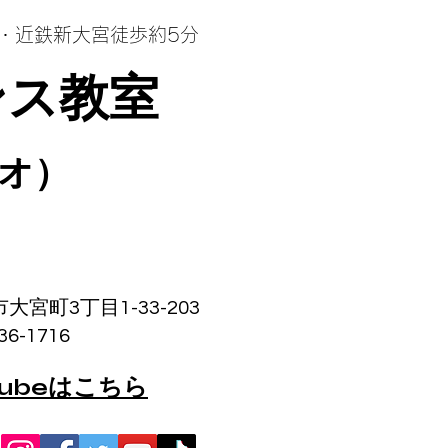
良・近鉄
新大宮徒歩約5分
ンス教室
オ）
大宮町3丁目1-33-203
1716
tubeはこちら