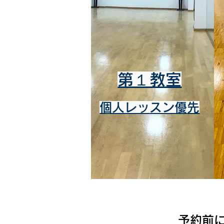
第１教室
個人レッ
スン優
先
予約前