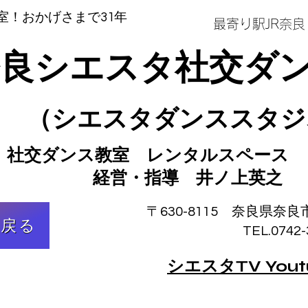
室！おかげさまで31年
最寄り駅JR奈
奈良シエスタ社交ダ
（シエスタダンススタジ
社交ダンス教室
レンタル
スペース
​ 経営・指導 井ノ上英之
〒630-8115 奈良県奈良市
に戻る
TEL.0742-36-
シエスタTV You