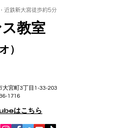
良・近鉄
新大宮徒歩約5分
ンス教室
オ）
大宮町3丁目1-33-203
1716
tubeはこちら