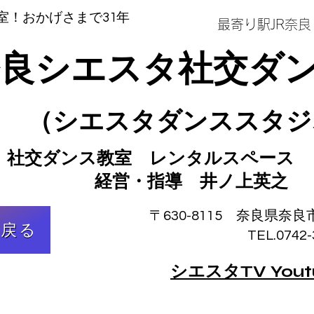
室！おかげさまで31年
最寄り駅JR奈
奈良シエスタ社交ダ
（シエスタダンススタジ
社交ダンス教室
レンタル
スペース
​ 経営・指導 井ノ上英之
〒630-8115 奈良県奈良市
に戻る
TEL.0742-36-
シエスタTV You