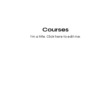
Courses
I'm a title. ​Click here to edit me.